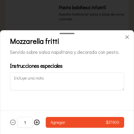
Pasta boloñesa infantil
Nuestra tradicional salsa a base de carne 
y tomate.
Mozzarella fritti
$24.900
Servido sobre salsa napolitana y decorada con pesto.
Pasta carbonara infantil
Instrucciones especiales
Salsa Alfredo con tocineta
$24.900
Pasta cuatro quesos infantil
Agregar
Queso azul, Grana Padano, parmesano y 
$37.900
queso crema.