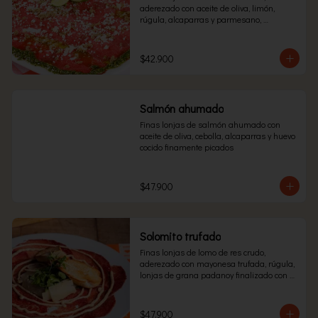
aderezado con aceite de oliva, limón, 
rúgula, alcaparras y parmesano, 
acompañado con delicioso pesto de 
albahaca.
$42.900
Salmón ahumado
Finas lonjas de salmón ahumado con 
aceite de oliva, cebolla, alcaparras y huevo 
cocido finamente picados
$47.900
Solomito trufado
Finas lonjas de lomo de res crudo, 
aderezado con mayonesa trufada, rúgula, 
lonjas de grana padanoy finalizado con 
aceita de trufa.
$47.900