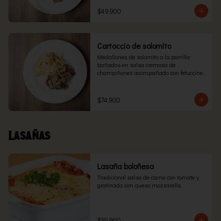
$49.900
Cartoccio de solomito
Medallones de solomito a la parrilla 
bañados en salsa cremosa de 
champiñones acompañado con fetuccine 
cuatro quesos envuelto en papel aluminio 
y llevado al horno.
$74.900
Lasañas
Lasaña boloñesa
Tradicional salsa de carne con tomate y 
gratinada con queso mozzarella.
$39.900