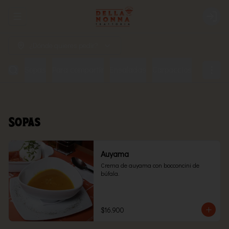
Abrir menu de navegación
Login
¿Dónde quieres pedir?
Sopas
Para compartir
Ensaladas
Carpaccios
Pizzas
Sopas
Auyama
Crema de auyama con bocconcini de 
búfala.
$16.900