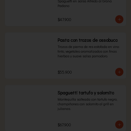
Spaguetti en salsa Alfredo al Grana 
Padano
$47.900
Pasta con trozos de ossobuco
Trozos de pierna de res estofada en vino 
tinto, vegetales aromatizados con finas 
hierbas y suave salsa pomodoro.
$55.900
Spaguetti tartufo y solomito
Mantequilla salteada con tartufo negro, 
champiñones con solomito al grill en 
julianas.
$67.900