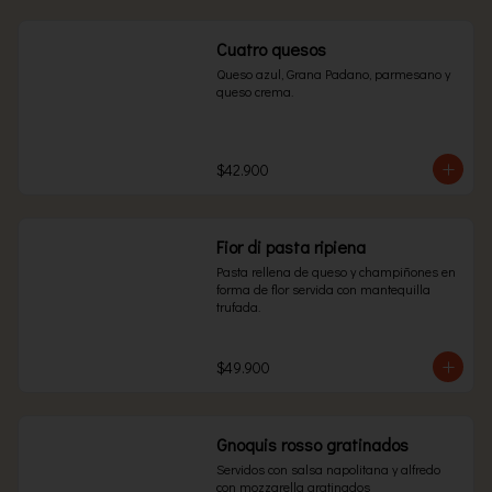
Cuatro quesos
Queso azul, Grana Padano, parmesano y 
queso crema.
$42.900
Fior di pasta ripiena
Pasta rellena de queso y champiñones en 
forma de flor servida con mantequilla 
trufada.
$49.900
Gnoquis rosso gratinados
Servidos con salsa napolitana y alfredo 
con mozzarella gratinados