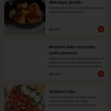
Albóndigas de pollo
Rellenas de jamón y mozzarella, servidas 
sobre salsa cuatro quesos.
$29.900
Antipasto della nonna (para
cuatro personas)
Burrata cremosa de búfala, finas lonjas de 
coppa, lomo al trapo y salame, aceitunas 
verdes y negras, trozos de grana padano, 
champiñones y alcachofas acompañados 
$89.900
de chips de pizza .
Antipasto italia
Finas lonjas de lomo al trapo, coppa, 
salame y bocconcini de búfala 
acompañados de nudos de pan con 
mantequilla y ajo.