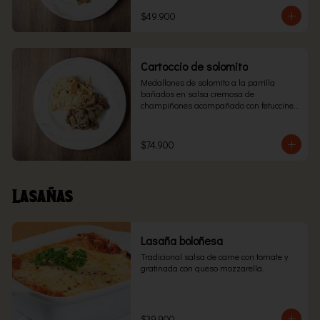
$49.900
Cartoccio de solomito
Medallones de solomito a la parrilla 
bañados en salsa cremosa de 
champiñones acompañado con fetuccine 
cuatro quesos envuelto en papel aluminio 
y llevado al horno.
$74.900
Lasañas
Lasaña boloñesa
Tradicional salsa de carne con tomate y 
gratinada con queso mozzarella.
$39.900