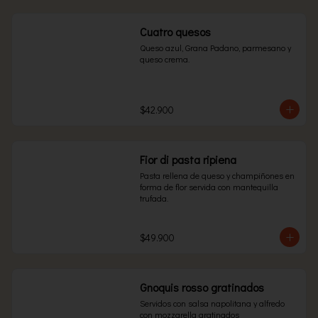
Cuatro quesos
Queso azul, Grana Padano, parmesano y 
queso crema.
$42.900
Fior di pasta ripiena
Pasta rellena de queso y champiñones en 
forma de flor servida con mantequilla 
trufada.
$49.900
Gnoquis rosso gratinados
Servidos con salsa napolitana y alfredo 
con mozzarella gratinados