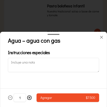
Pasta boloñesa infantil
Nuestra tradicional salsa a base de carne 
y tomate.
$24.900
Agua – agua con gas
Pasta carbonara infantil
Instrucciones especiales
Salsa Alfredo con tocineta
$24.900
Pasta cuatro quesos infantil
Agregar
Queso azul, Grana Padano, parmesano y 
$7.500
queso crema.