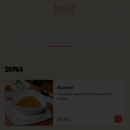
Abrir menu de navegación
Login
¿Dónde quieres pedir?
añas
Pastas rellenas
Menu infantil
Postres
Bebidas
Sopas
Auyama
Crema de auyama con bocconcini de 
búfala.
$16.900