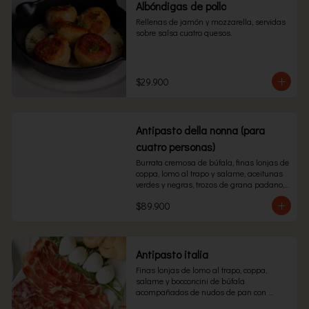
Albóndigas de pollo
Rellenas de jamón y mozzarella, servidas 
sobre salsa cuatro quesos.
$29.900
Antipasto della nonna (para
cuatro personas)
Burrata cremosa de búfala, finas lonjas de 
coppa, lomo al trapo y salame, aceitunas 
verdes y negras, trozos de grana padano, 
champiñones y alcachofas acompañados 
$89.900
de chips de pizza .
Antipasto italia
Finas lonjas de lomo al trapo, coppa, 
salame y bocconcini de búfala 
acompañados de nudos de pan con 
mantequilla y ajo.