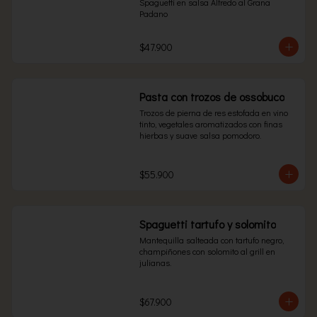
Spaguetti en salsa Alfredo al Grana 
Padano
$47.900
Pasta con trozos de ossobuco
Trozos de pierna de res estofada en vino 
tinto, vegetales aromatizados con finas 
hierbas y suave salsa pomodoro.
$55.900
Spaguetti tartufo y solomito
Mantequilla salteada con tartufo negro, 
champiñones con solomito al grill en 
julianas.
$67.900