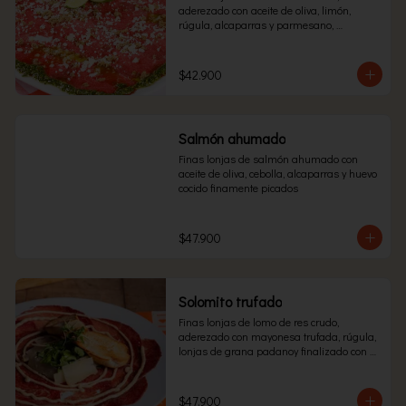
aderezado con aceite de oliva, limón, 
rúgula, alcaparras y parmesano, 
acompañado con delicioso pesto de 
albahaca.
$42.900
Salmón ahumado
Finas lonjas de salmón ahumado con 
aceite de oliva, cebolla, alcaparras y huevo 
cocido finamente picados
$47.900
Solomito trufado
Finas lonjas de lomo de res crudo, 
aderezado con mayonesa trufada, rúgula, 
lonjas de grana padanoy finalizado con 
aceita de trufa.
$47.900